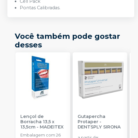
Cell Pack
Pontas Calibradas.
Você também pode gostar
desses
Lençol de
Gutapercha
L
Borracha 13,5 x
Protaper
-
13,5cm
-
MADEITEX
DENTSPLY SIRONA
S
Embalagem com 26
E
a partir de
: