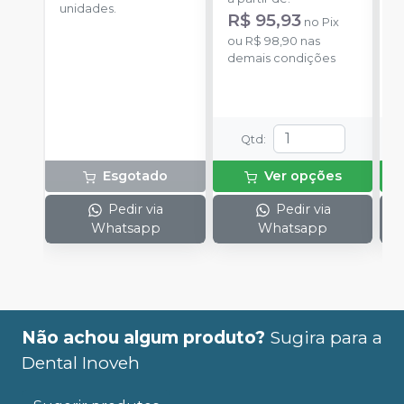
unidades.
u
R$ 95,93
no
Pix
a
ou
R$ 98,90
nas
demais condições
o
d
Qtd
:
Esgotado
Ver opções
Pedir via
Pedir via
Whatsapp
Whatsapp
Não achou algum produto?
Sugira para a
Dental Inoveh