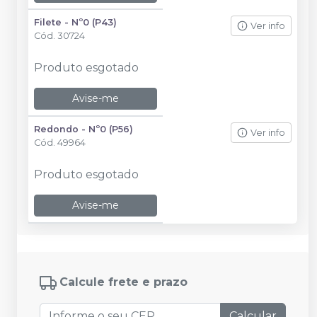
Filete - Nº0 (P43)
Ver info
Cód.
30724
Produto esgotado
Avise-me
Redondo - Nº0 (P56)
Ver info
Cód.
49964
Produto esgotado
Avise-me
Calcule frete e prazo
Calcular