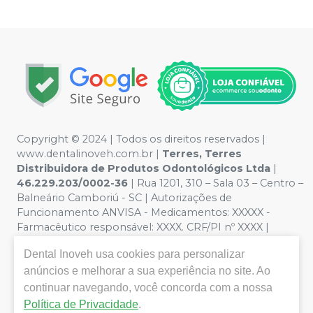
Copyright © 2024 | Todos os direitos reservados |
www.dentalinoveh.com.br |
Terres, Terres
Distribuidora de Produtos Odontológicos Ltda
|
46.229.203/0002-36
| Rua 1201, 310 – Sala 03 – Centro –
Balneário Camboriú - SC | Autorizações de
Funcionamento ANVISA - Medicamentos: XXXXX -
Farmacêutico responsável: XXXX. CRF/PI nº XXXX |
Política de Privacidade e Segurança - Fotos meramente
Dental Inoveh
usa cookies para personalizar
ilustrativas - Os preços e condições da loja virtual estão
sujeitos a alterações. Em caso de divergência de preços
anúncios e melhorar a sua experiência no site. Ao
no site, o valor válido é o do Carrinho de Compra. Não
continuar navegando, você concorda com a nossa
vendemos por atacado, por isso nos reservamos o
Política de Privacidade
.