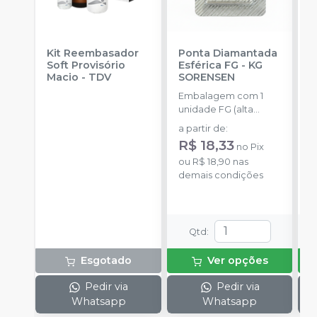
Kit Reembasador
Ponta Diamantada
R
Soft Provisório
Esférica FG
-
KG
7
Macio
-
TDV
SORENSEN
E
Embalagem com 1
c
unidade FG (alta
c
a
rotação).
p
a partir de
:
a
R$ 18,33
no
Pix
o
ou
R$ 18,90
nas
d
demais condições
Qtd
:
Esgotado
Ver opções
Pedir via
Pedir via
Whatsapp
Whatsapp