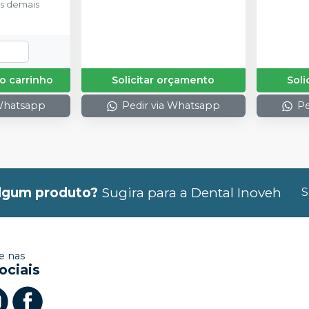
s demais
o carrinho
Solicitar orçamento
Soli
 Whatsapp
Pedir via Whatsapp
Pe
lgum produto?
Sugira para a
Dental Inoveh
S
 nas
ociais