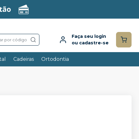
Faça seu login
ar por código
ou cadastre-se
tal
Cadeiras
Ortodontia