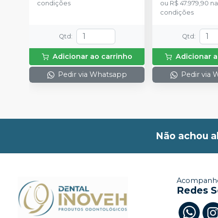
condições
ou
R$ 47.979,90
na
condições
Qtd
:
Qtd
:
Adicionar ao carrinho
Adicionar a
Pedir via Whatsapp
Pedir via
Não achou a
Acompanhe
Redes S