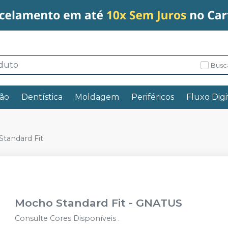
Busc
ão
Dentística
Moldagem
Periféricos
Fluxo Digi
tandard Fit
Mocho Standard Fit
-
GNATUS
Consulte Cores Disponíveis .