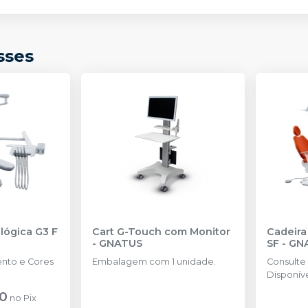
sses
lógica G3 F
Cart G-Touch com Monitor
Cadeira
-
GNATUS
SF
-
GN
ento e Cores
Embalagem com 1 unidade.
Consulte
Disponíve
50
no
Pix