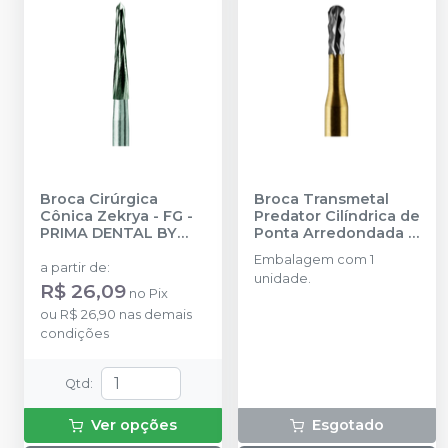
Broca Cirúrgica
Broca Transmetal
Cônica Zekrya - FG
-
Predator Cilíndrica de
PRIMA DENTAL BY
Ponta Arredondada e
ANGELUS
Corte Híbrido TRDX -
Embalagem com 1
FG 19MM
-
PRIMA
a partir de
:
unidade.
DENTAL BY ANGELUS
R$ 26,09
no
Pix
ou
R$ 26,90
nas demais
condições
Qtd
:
Ver opções
Esgotado