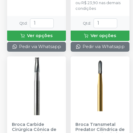
ou
R$ 23,90
nas demais
condições
Qtd
:
Qtd
:
Ver opções
Ver opções
Pedir via Whatsapp
Pedir via Whatsapp
Broca Carbide
Broca Transmetal
Cirúrgica Cônica de
Predator Cilíndrica de