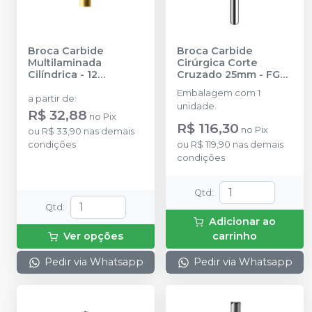
Broca Carbide
Broca Carbide
Multilaminada
Cirúrgica Corte
Cilíndrica - 12
Cruzado 25mm - FG
Lâminas - FG 19MM
-
162
-
PRIMA DENTAL
Embalagem com 1
PRIMA DENTAL BY
BY ANGELUS
a partir de
:
unidade.
ANGELUS
R$ 32,88
no
Pix
R$ 116,30
no
Pix
ou
R$ 33,90
nas demais
condições
ou
R$ 119,90
nas demais
condições
Qtd
:
Qtd
:
Adicionar ao
Ver opções
carrinho
Pedir via Whatsapp
Pedir via Whatsapp