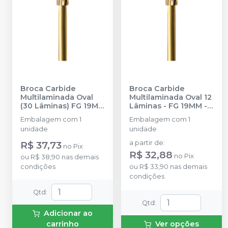
Broca Carbide
Broca Carbide
Multilaminada Oval
Multilaminada Oval 12
(30 Lâminas) FG 19MM
Lâminas - FG 19MM
-
- 9406
-
PRIMA
PRIMA DENTAL BY
Embalagem com 1
Embalagem com 1
DENTAL BY ANGELUS
ANGELUS
unidade
unidade
R$ 37,73
a partir de
:
no
Pix
R$ 32,88
no
Pix
ou
R$ 38,90
nas demais
condições
ou
R$ 33,90
nas demais
condições
Qtd
:
Qtd
:
Adicionar ao
carrinho
Ver opções