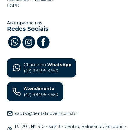
LGPD
Acompanhe nas
Redes Sociais
Chame no
WhatsApp
(47) 98495-4650
Atendimento
(47) 98495-4650
sac.bc@dentalinoveh.com.br
R. 1201, N° 310 - sala 3 - Centro, Balneário Camboriú -