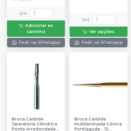
Qtd
:
Qtd
:
Adicionar ao
carrinho
Ver opções
Pedir via Whatsapp
Pedir via Whatsapp
Broca Carbide
Broca Carbide
Operatória Cilíndrica
Multilaminada Cônica
Ponta Arredondada
Pontiaguda - 12