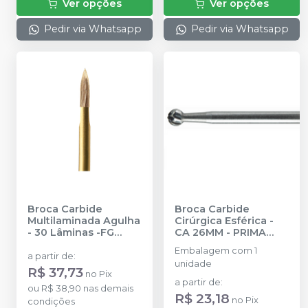
Ver opções
Ver opções
Pedir via Whatsapp
Pedir via Whatsapp
Broca Carbide
Broca Carbide
Multilaminada Agulha
Cirúrgica Esférica -
- 30 Lâminas -FG
CA 26MM
-
PRIMA
19MM
-
PRIMA
DENTAL BY ANGELUS
Embalagem com 1
DENTAL BY ANGELUS
a partir de
:
unidade
R$ 37,73
no
Pix
a partir de
:
ou
R$ 38,90
nas demais
R$ 23,18
no
Pix
condições