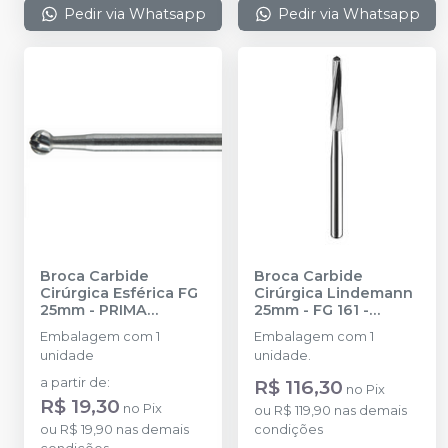
Pedir via Whatsapp
Pedir via Whatsapp
Broca Carbide
Broca Carbide
Cirúrgica Esférica FG
Cirúrgica Lindemann
25mm
-
PRIMA
25mm - FG 161
-
DENTAL BY ANGELUS
PRIMA DENTAL BY
Embalagem com 1
Embalagem com 1
ANGELUS
unidade
unidade.
a partir de
:
R$ 116,30
no
Pix
R$ 19,30
no
Pix
ou
R$ 119,90
nas demais
ou
R$ 19,90
nas demais
condições