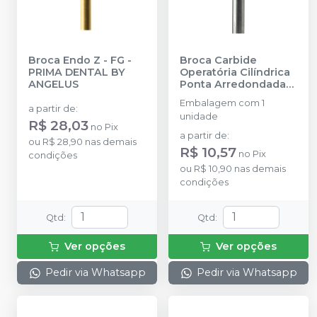
Broca Endo Z - FG
-
Broca Carbide
PRIMA DENTAL BY
Operatória Cilíndrica
ANGELUS
Ponta Arredondada
Corte Cruzado - FG
Embalagem com 1
19MM
-
PRIMA
a partir de
:
unidade
DENTAL BY ANGELUS
R$ 28,03
no
Pix
a partir de
:
ou
R$ 28,90
nas demais
R$ 10,57
no
Pix
condições
ou
R$ 10,90
nas demais
condições
Qtd
:
Qtd
:
Ver opções
Ver opções
Pedir via Whatsapp
Pedir via Whatsapp