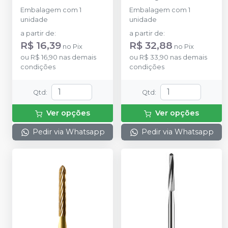
Corte Cruzado - PM
-
Lâminas - FG 19MM
-
Embalagem com 1
Embalagem com 1
PRIMA DENTAL BY
PRIMA DENTAL BY
unidade
unidade
ANGELUS
ANGELUS
a partir de
:
a partir de
:
R$ 16,39
R$ 32,88
no
Pix
no
Pix
ou
R$ 16,90
nas demais
ou
R$ 33,90
nas demais
condições
condições
Qtd
:
Qtd
:
Ver opções
Ver opções
Pedir via Whatsapp
Pedir via Whatsapp