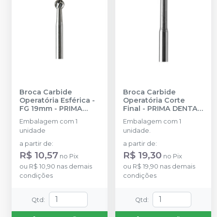
Broca Carbide
Broca Carbide
Operatória Esférica -
Operatória Corte
FG 19mm
-
PRIMA
Final
-
PRIMA DENTAL
DENTAL BY ANGELUS
BY ANGELUS
Embalagem com 1
Embalagem com 1
unidade
unidade.
a partir de
:
a partir de
:
R$ 10,57
R$ 19,30
no
Pix
no
Pix
ou
R$ 10,90
nas demais
ou
R$ 19,90
nas demais
condições
condições
Qtd
:
Qtd
: