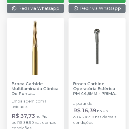
Pedir via Whatsapp
Pedir via Whatsapp
Broca Carbide
Broca Carbide
Multilaminada Cônica
Operatória Esférica -
De Ponta
PM 44,5MM
-
PRIMA
Arredondada - 30
DENTAL BY ANGELUS
Embalagem com 1
Lâminas FG 19MM - N°
a partir de
:
unidade.
9642
-
PRIMA DENTAL
R$ 16,39
no
Pix
BY ANGELUS
R$ 37,73
no
Pix
ou
R$ 16,90
nas demais
ou
R$ 38,90
nas demais
condições
condições