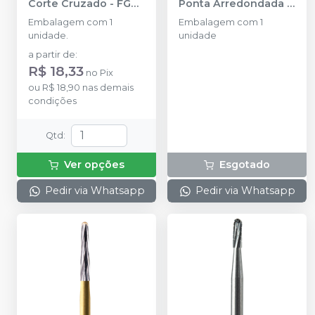
Corte Cruzado - FG
Ponta Arredondada e
25MM
-
PRIMA
Corte Cruzado - FG
Embalagem com 1
Embalagem com 1
DENTAL BY ANGELUS
19mm
-
PRIMA
unidade.
unidade
DENTAL BY ANGELUS
a partir de
:
R$ 18,33
no
Pix
ou
R$ 18,90
nas demais
condições
Qtd
:
Ver opções
Esgotado
Pedir via Whatsapp
Pedir via Whatsapp