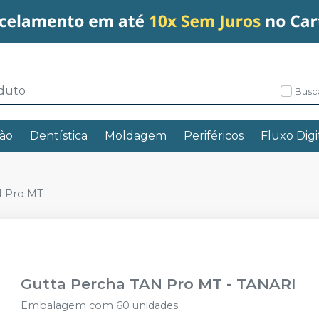
Busc
ão
Dentística
Moldagem
Periféricos
Fluxo Digi
N Pro MT
Gutta Percha TAN Pro MT
-
TANARI
Embalagem com 60 unidades.