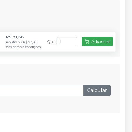
R$ 71,68
Adicionar
Qtd
:
no
Pix
ou
R$ 73,90
nas demais condições
Calcular