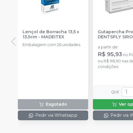
Lençol de Borracha 13,5 x
Gutapercha Pro
13,5cm
-
MADEITEX
DENTSPLY SIR
Embalagem com 26 unidades.
a partir de
:
R$ 95,93
no
Pi
ou
R$ 98,90
nas d
condições
Qtd
:
Esgotado
Ver o
Pedir via Whatsapp
Pedir via