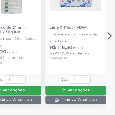
exofile 21mm
-
Lima C-Pilot
-
VDW
L
LY SIRONA
Embalagem com 6 unidades.
em com 06 unidades.
a partir de
:
de
:
R$ 116,30
no
Pix
,20
no
Pix
ou
R$ 119,90
nas demais
,90
nas demais
condições
es
td
:
Qtd
:
Ver opções
Ver opções
dir via Whatsapp
Pedir via Whatsapp