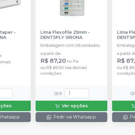
taper
-
Lima Flexofile 25mm
-
Lima Fl
ONA
DENTSPLY SIRONA
DENTSP
Embalagem com 06 unidades.
Embalag
a partir de
:
a partir 
x
R$ 87,20
R$ 87
no
Pix
emais
ou
R$ 89,90
nas demais
ou
R$ 89
condições
condiçõ
Qtd
:
Q
pções
Ver opções
 Whatsapp
Pedir via Whatsapp
Pe