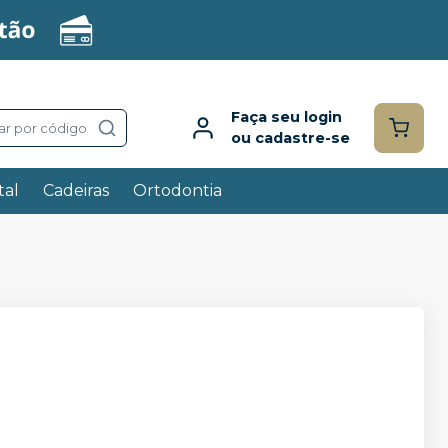
Faça seu login
ar por código
ou cadastre-se
tal
Cadeiras
Ortodontia