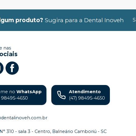
lgum produto?
Sugira para a
Dental Inoveh
S
 nas
ociais
ame no
WhatsApp
Atendimento
) 98495-4650
(47) 98495-4650
@dentalinoveh.com.br
 N° 310 - sala 3 - Centro, Balneário Camboriú - SC