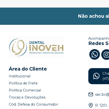
Não achou a
Acompanhe
Redes S
Área do Cliente
Ch
Institucional
(47
Política de Frete
Política Comercial
sac.bc
Trocas e Devoluções
Cód. Defesa do Consumidor
R. 1201,