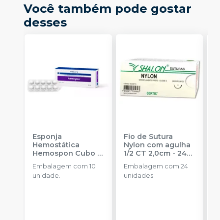
Você também pode gostar
desses
Esponja
Fio de Sutura
B
Hemostática
Nylon com agulha
M
Hemospon Cubo -
1/2 CT 2,0cm - 24
E
10 unidades
-
unidades
-
Embalagem com 10
Embalagem com 24
b
MAQUIRA
SHALON
unidade.
unidades
a
o
d