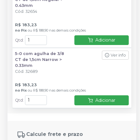
0.43mm
Cód.
32654
R$ 183,23
no
Pix
ou
R$ 188,90
nas demais condições
Adicionar
Qtd
:
5-0 com agulha de 3/8
Ver info
CT de 1,5cm Narrow >
0.33mm
Cód.
32689
R$ 183,23
no
Pix
ou
R$ 188,90
nas demais condições
Adicionar
Qtd
:
Calcule frete e prazo