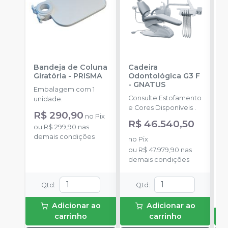
Bandeja de Coluna
Cadeira
C
Giratória
-
PRISMA
Odontológica G3 F
M
-
GNATUS
Embalagem com 1
E
Consulte Estofamento
unidade.
u
e Cores Disponíveis .
R$ 290,90
no
Pix
R$ 46.540,50
ou
R$ 299,90
nas
demais condições
no
Pix
ou
R$ 47.979,90
nas
demais condições
Qtd
:
Qtd
:
Adicionar ao
Adicionar ao
carrinho
carrinho
S