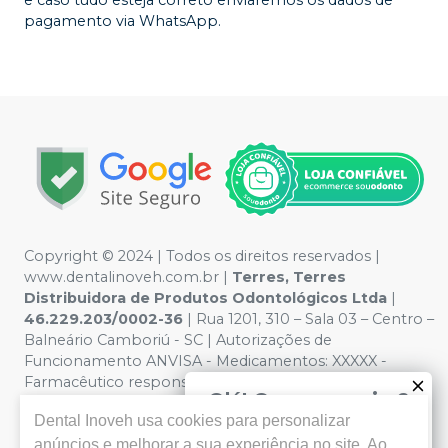
e caso tudo esteja correto enviaremos os dados de
pagamento via WhatsApp.
Copyright © 2024 | Todos os direitos reservados |
www.dentalinoveh.com.br |
Terres, Terres
Distribuidora de Produtos Odontológicos Ltda
|
46.229.203/0002-36
| Rua 1201, 310 – Sala 03 – Centro –
Balneário Camboriú - SC | Autorizações de
Funcionamento ANVISA - Medicamentos: XXXXX -
Farmacêutico responsável: XXXX. CRF/PI nº XXXX |
Olá! Quer negociar?
Política de Privacidade e Segurança - Fotos meramente
Dental Inoveh
usa cookies para personalizar
ilustrativas - Os preços e condições da loja virtual estão
Clique aqui para falar conosco
sujeitos a alterações. Em caso de divergência de preços
anúncios e melhorar a sua experiência no site. Ao