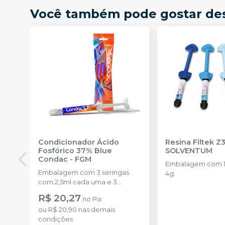
Você também pode gostar de
Condicionador Ácido
Resina Filtek Z
Fosfórico 37% Blue
SOLVENTUM
Condac
-
FGM
Embalagem com 1 
Embalagem com 3 seringas
4g.
com 2,5ml cada uma e 3
ponteiras para aplicação.
R$ 20,27
no
Pix
ou
R$ 20,90
nas demais
condições