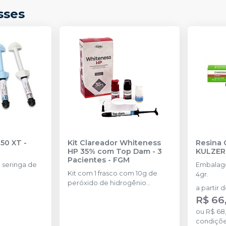
sses
350 XT
-
Kit Clareador Whiteness
Resina 
HP 35% com Top Dam - 3
KULZER
Pacientes
-
FGM
seringa de
Embalage
Kit com 1 frasco com 10g de
4gr.
peróxido de hidrogênio
a partir 
concentrado + 1 frasco com 5g
R$ 66
de espessante + 1 frasco com
2g de solução Neutralize
ou
R$ 68
(neutralizante de peróxidos) + 1
condiçõ