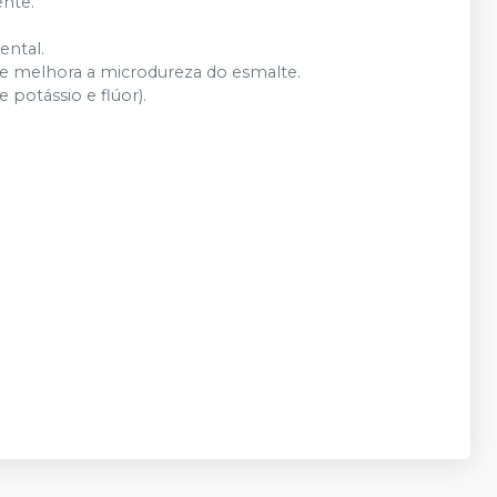
ente.
ental.
de e melhora a microdureza do esmalte.
 potássio e flúor).