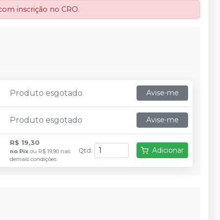
 com inscrição no CRO.
Produto esgotado
Avise-me
Produto esgotado
Avise-me
R$ 19,30
Adicionar
Qtd
:
no
Pix
ou
R$ 19,90
nas
demais condições