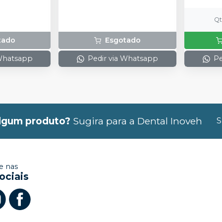
espátula e uma placa para
preparo do gel e 1 Top Dam
Q
com 2g.
tado
Esgotado
 Whatsapp
Pedir via Whatsapp
Pe
lgum produto?
Sugira para a
Dental Inoveh
S
 nas
ociais