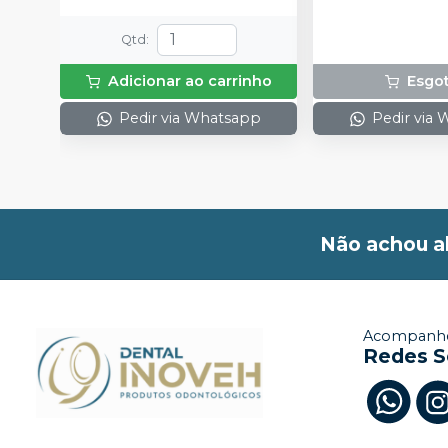
Qtd
:
Adicionar ao carrinho
Esgo
Pedir via Whatsapp
Pedir via
Não achou a
Acompanhe
Redes S