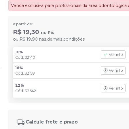
Venda exclusiva para profissionais da área odontológica
a partir de:
R$ 19,30
no
Pix
ou
R$ 19,90
nas demais condições
10%
Ver info
Cód.
32140
16%
Ver info
Cód.
32158
22%
Ver info
Cód.
33642
Calcule frete e prazo