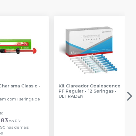
Charisma Classic
-
Kit Clareador Opalescence
PF Regular - 12 Seringas
-
ULTRADENT
m com 1 seringa de
de
:
,83
no
Pix
,90
nas demais
es