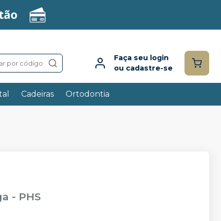
Faça seu login
ar por código
ou cadastre-se
tal
Cadeiras
Ortodontia
ga
-
PHS