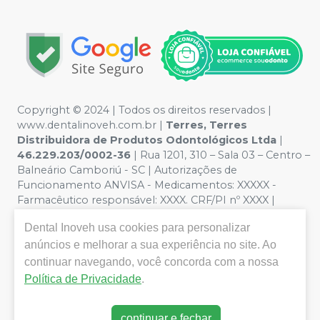
Copyright © 2024 | Todos os direitos reservados |
www.dentalinoveh.com.br |
Terres, Terres
Distribuidora de Produtos Odontológicos Ltda
|
46.229.203/0002-36
| Rua 1201, 310 – Sala 03 – Centro –
Balneário Camboriú - SC | Autorizações de
Funcionamento ANVISA - Medicamentos: XXXXX -
Farmacêutico responsável: XXXX. CRF/PI nº XXXX |
Política de Privacidade e Segurança - Fotos meramente
Dental Inoveh
usa cookies para personalizar
ilustrativas - Os preços e condições da loja virtual estão
sujeitos a alterações. Em caso de divergência de preços
anúncios e melhorar a sua experiência no site. Ao
no site, o valor válido é o do Carrinho de Compra. Não
continuar navegando, você concorda com a nossa
vendemos por atacado, por isso nos reservamos o
Política de Privacidade
.
direito de não atender compras de grandes volumes
pelo site.
continuar e fechar