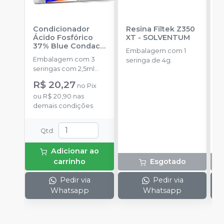
Condicionador
Resina Filtek Z350
K
Ácido Fosfórico
XT
-
SOLVENTUM
W
37% Blue Condac
-
c
Embalagem com 1
FGM
P
Embalagem com 3
K
seringa de 4g.
seringas com 2,5ml
1
cada uma e 3
h
R$ 20,27
no
Pix
ponteiras para
c
ou
R$ 20,90
nas
aplicação.
c
demais condições
e
c
N
Qtd
:
(
p
Adicionar ao
e
carrinho
Esgotado
p
1
Pedir via
Pedir via
Whatsapp
Whatsapp