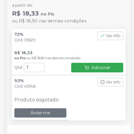
a partir de:
R$ 18,33
no
Pix
ou
R$ 18,90
nas demais condições
7,5%
Ver info
Cód.
55620
R$ 18,33
no
Pix
ou
R$ 18,90
nas demais condições
Adicionar
Qtd
:
9,5%
Ver info
Cód.
45748
Produto esgotado
Avise-me