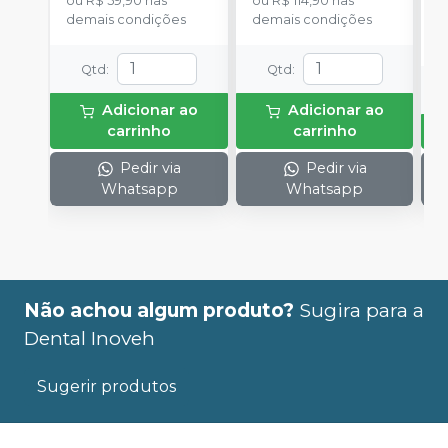
ou
R$ 59,90
nas
ou
R$ 114,90
nas
demais condições
demais condições
o
d
Qtd
:
Qtd
:
Adicionar ao
Adicionar ao
carrinho
carrinho
Pedir via
Pedir via
Whatsapp
Whatsapp
Não achou algum produto?
Sugira para a
Dental Inoveh
Sugerir produtos