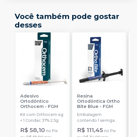
Você também pode gostar
desses
Adesivo
Resina
E
Ortodôntico
Ortodôntica Ortho
L
Orthocem
-
FGM
Bite Blue
-
FGM
O
Kit com Orthocem 4g
Embalagem
E
+ 1 Condac 37% 2,5g.
contendo 1 seringa
u
com 4g de produto
R$ 58,10
R$ 111,45
a
no
Pix
no
Pix
disponível na cor azul.
R